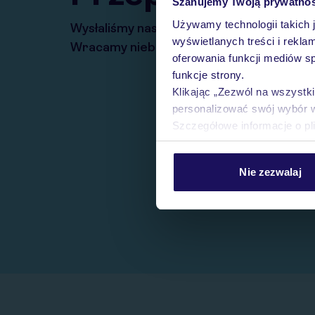
Szanujemy Twoją prywatno
Używamy technologii takich 
Wysłaliśmy nasz serwis na krótkie wakacj
wyświetlanych treści i rekla
Wracamy niebawem!
oferowania funkcji mediów s
funkcje strony.
Klikając „Zezwól na wszystk
personalizować swój wybór 
Szczegółowe informacje o pl
Nie zezwalaj