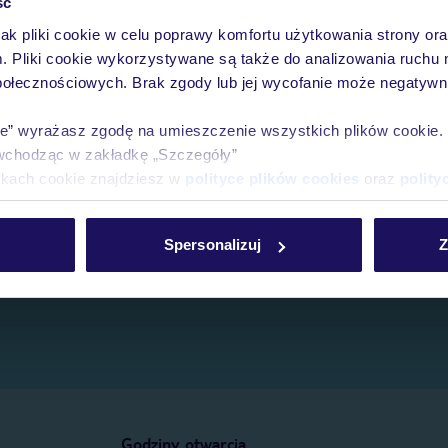
ść
jak pliki cookie w celu poprawy komfortu użytkowania strony or
e.
m. Pliki cookie wykorzystywane są także do analizowania ruchu 
połecznościowych. Brak zgody lub jej wycofanie może negatywni
ie” wyrażasz zgodę na umieszczenie wszystkich plików cookie
wchodząc w zakładkę „Szczegóły”
ikach cookie znajdziesz w
polityce plików cookies
oraz
polity
Spersonalizuj
Z
Godziny otwarcia