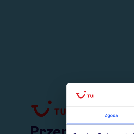
1
numer
w Polsce
Zgoda
Przejdź do TUI.pl
Przepraszamy