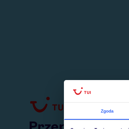
1
numer
w Polsce
Zgoda
Przejdź do TUI.pl
Przepraszamy