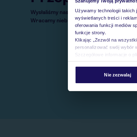
Szanujemy Twoją prywatno
Używamy technologii takich 
Wysłaliśmy nasz serwis na krótkie wakacj
wyświetlanych treści i rekla
Wracamy niebawem!
oferowania funkcji mediów s
funkcje strony.
Klikając „Zezwól na wszystk
personalizować swój wybór 
Szczegółowe informacje o pl
Nie zezwalaj