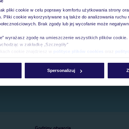
ść
jak pliki cookie w celu poprawy komfortu użytkowania strony or
e.
m. Pliki cookie wykorzystywane są także do analizowania ruchu 
połecznościowych. Brak zgody lub jej wycofanie może negatywni
ie” wyrażasz zgodę na umieszczenie wszystkich plików cookie
wchodząc w zakładkę „Szczegóły”
ikach cookie znajdziesz w
polityce plików cookies
oraz
polity
Spersonalizuj
Z
Godziny otwarcia