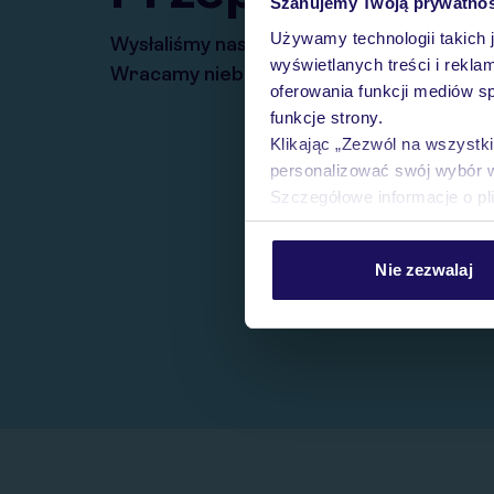
Szanujemy Twoją prywatno
Używamy technologii takich 
Wysłaliśmy nasz serwis na krótkie wakacj
wyświetlanych treści i rekla
Wracamy niebawem!
oferowania funkcji mediów s
funkcje strony.
Klikając „Zezwól na wszystk
personalizować swój wybór 
Szczegółowe informacje o pl
Nie zezwalaj