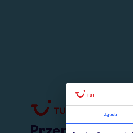
1
numer
w Polsce
Zgoda
Przejdź do TUI.pl
Przepraszamy