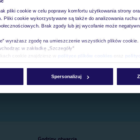
ść
jak pliki cookie w celu poprawy komfortu użytkowania strony or
e.
m. Pliki cookie wykorzystywane są także do analizowania ruchu 
połecznościowych. Brak zgody lub jej wycofanie może negatywni
ie” wyrażasz zgodę na umieszczenie wszystkich plików cookie
wchodząc w zakładkę „Szczegóły”
ikach cookie znajdziesz w
polityce plików cookies
oraz
polity
Spersonalizuj
Z
Godziny otwarcia