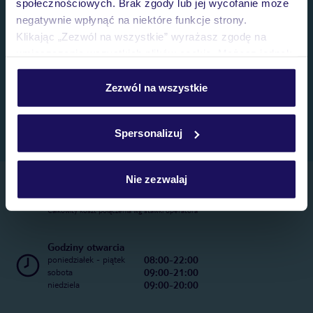
społecznościowych. Brak zgody lub jej wycofanie może
negatywnie wpłynąć na niektóre funkcje strony.
Klikając „Zezwól na wszystkie” wyrażasz zgodę na
umieszczenie wszystkich plików cookie. Możesz jednak
personalizować swój wybór wchodząc w zakładkę
„Szczegóły”
Zezwól na wszystkie
Szczegółowe informacje o plikach cookie znajdziesz
w
polityce plików cookies
oraz
polityce prywatności
.
Spersonalizuj
Nie zezwalaj
Telefoniczne Centrum Rezerwacji
22 270 31 20
Całkowity koszt połączenia wg stawki operatora
Godziny otwarcia
08:00-22:00
poniedziałek - piątek
09:00-21:00
sobota
09:00-20:00
niedziela