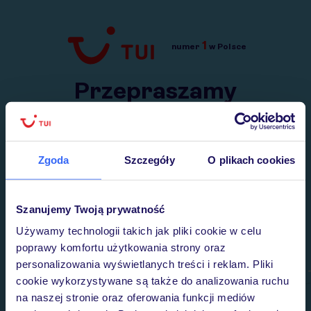
1
numer
w Polsce
Przejdź do TUI.pl
Przepraszamy
Wysłaliśmy nasz serwis na krótkie wakacje.
Wracamy niebawem!
Zgoda
Szczegóły
O plikach cookies
Szanujemy Twoją prywatność
Używamy technologii takich jak pliki cookie w celu
poprawy komfortu użytkowania strony oraz
personalizowania wyświetlanych treści i reklam. Pliki
cookie wykorzystywane są także do analizowania ruchu
na naszej stronie oraz oferowania funkcji mediów