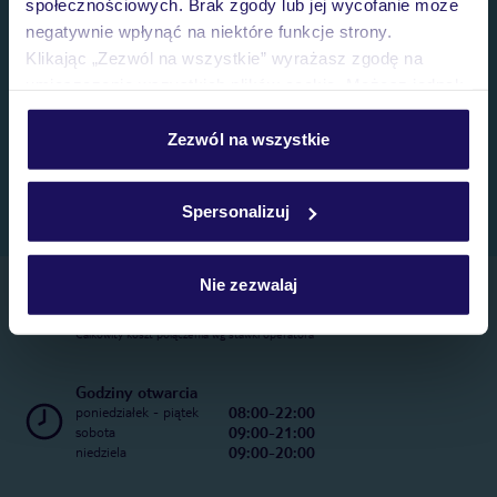
społecznościowych. Brak zgody lub jej wycofanie może
negatywnie wpłynąć na niektóre funkcje strony.
Klikając „Zezwól na wszystkie” wyrażasz zgodę na
umieszczenie wszystkich plików cookie. Możesz jednak
personalizować swój wybór wchodząc w zakładkę
„Szczegóły”
Zezwól na wszystkie
Szczegółowe informacje o plikach cookie znajdziesz
w
polityce plików cookies
oraz
polityce prywatności
.
Spersonalizuj
Nie zezwalaj
Telefoniczne Centrum Rezerwacji
22 270 31 20
Całkowity koszt połączenia wg stawki operatora
Godziny otwarcia
08:00-22:00
poniedziałek - piątek
09:00-21:00
sobota
09:00-20:00
niedziela