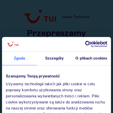
1
numer
w Polsce
Przejdź do TUI.pl
Przepraszamy
Wysłaliśmy nasz serwis na krótkie wakacje.
Wracamy niebawem!
Zgoda
Szczegóły
O plikach cookies
Szanujemy Twoją prywatność
Używamy technologii takich jak pliki cookie w celu
poprawy komfortu użytkowania strony oraz
personalizowania wyświetlanych treści i reklam. Pliki
cookie wykorzystywane są także do analizowania ruchu
na naszej stronie oraz oferowania funkcji mediów