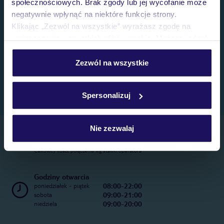
społecznościowych. Brak zgody lub jej wycofanie może
negatywnie wpłynąć na niektóre funkcje strony.
Klikając „Zezwól na wszystkie” wyrażasz zgodę na
umieszczenie wszystkich plików cookie. Możesz jednak
personalizować swój wybór wchodząc w zakładkę
„Szczegóły”
Zezwól na wszystkie
Szczegółowe informacje o plikach cookie znajdziesz
w
polityce plików cookies
oraz
polityce prywatności
.
Spersonalizuj
Nie zezwalaj
Telefoniczne Centrum Rezerwacji
22 270 31 20
Całkowity koszt połączenia wg stawki operatora
Godziny otwarcia
08:00-22:00
poniedziałek - piątek
09:00-21:00
sobota
09:00-20:00
niedziela