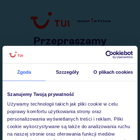
1
numer
w Polsce
Przejdź do TUI.pl
Przepraszamy
Wysłaliśmy nasz serwis na krótkie wakacje.
Wracamy niebawem!
Zgoda
Szczegóły
O plikach cookies
Szanujemy Twoją prywatność
Używamy technologii takich jak pliki cookie w celu
poprawy komfortu użytkowania strony oraz
personalizowania wyświetlanych treści i reklam. Pliki
cookie wykorzystywane są także do analizowania ruchu
na naszej stronie oraz oferowania funkcji mediów