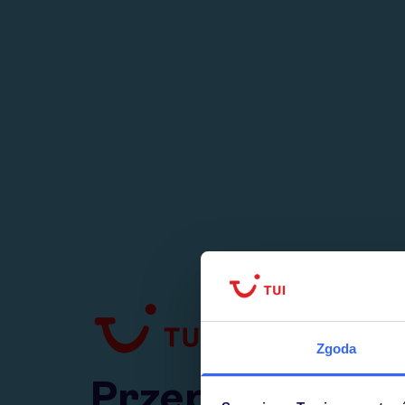
1
numer
w Polsce
Zgoda
Przejdź do TUI.pl
Przepraszamy