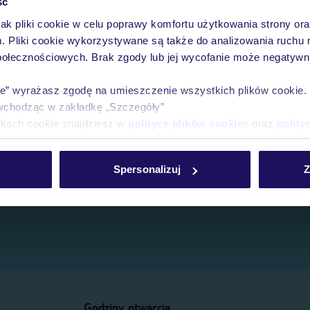
ść
jak pliki cookie w celu poprawy komfortu użytkowania strony or
e.
m. Pliki cookie wykorzystywane są także do analizowania ruchu 
połecznościowych. Brak zgody lub jej wycofanie może negatywni
ie” wyrażasz zgodę na umieszczenie wszystkich plików cookie
wchodząc w zakładkę „Szczegóły”
ikach cookie znajdziesz w
polityce plików cookies
oraz
polity
Spersonalizuj
Z
Godziny otwarcia