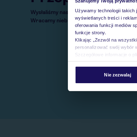
Szanujemy Twoją prywatno
Używamy technologii takich 
Wysłaliśmy nasz serwis na krótkie wakacj
wyświetlanych treści i rekla
Wracamy niebawem!
oferowania funkcji mediów s
funkcje strony.
Klikając „Zezwól na wszystk
personalizować swój wybór 
Szczegółowe informacje o pl
Nie zezwalaj