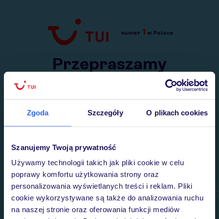
1
numer
w Polsce
Przejdź do TUI.pl
Przepraszamy
Wysłaliśmy nasz serwis na krótkie wakacje.
Wracamy niebawem!
Zgoda
Szczegóły
O plikach cookies
Szanujemy Twoją prywatność
Używamy technologii takich jak pliki cookie w celu
poprawy komfortu użytkowania strony oraz
personalizowania wyświetlanych treści i reklam. Pliki
cookie wykorzystywane są także do analizowania ruchu
na naszej stronie oraz oferowania funkcji mediów