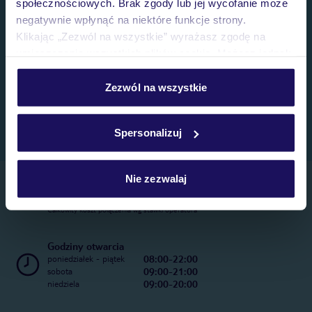
społecznościowych. Brak zgody lub jej wycofanie może
negatywnie wpłynąć na niektóre funkcje strony.
Klikając „Zezwól na wszystkie” wyrażasz zgodę na
umieszczenie wszystkich plików cookie. Możesz jednak
personalizować swój wybór wchodząc w zakładkę
„Szczegóły”
Zezwól na wszystkie
Szczegółowe informacje o plikach cookie znajdziesz
w
polityce plików cookies
oraz
polityce prywatności
.
Spersonalizuj
Nie zezwalaj
Telefoniczne Centrum Rezerwacji
22 270 31 20
Całkowity koszt połączenia wg stawki operatora
Godziny otwarcia
08:00-22:00
poniedziałek - piątek
09:00-21:00
sobota
09:00-20:00
niedziela