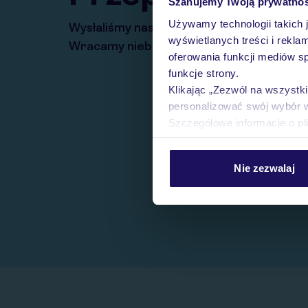
Szanujemy Twoją prywatno
Używamy technologii takich 
Wysłaliśmy nasz serwis na krótkie wakacj
wyświetlanych treści i rekla
Wracamy niebawem!
oferowania funkcji mediów s
funkcje strony.
Klikając „Zezwól na wszystk
personalizować swój wybór 
Szczegółowe informacje o pl
Nie zezwalaj