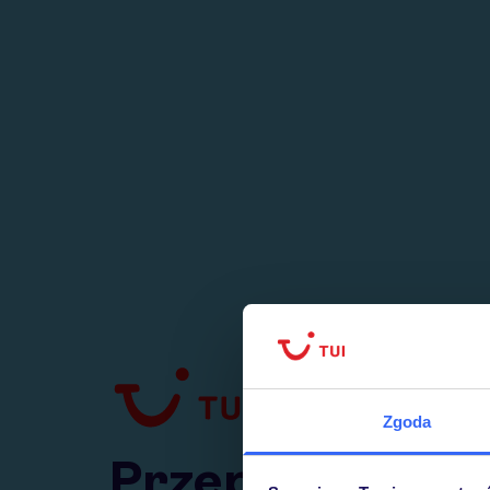
1
numer
w Polsce
Zgoda
Przejdź do TUI.pl
Przepraszamy