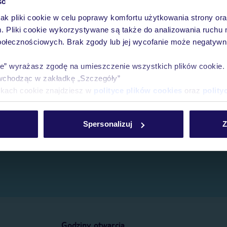
ść
jak pliki cookie w celu poprawy komfortu użytkowania strony or
e.
m. Pliki cookie wykorzystywane są także do analizowania ruchu 
połecznościowych. Brak zgody lub jej wycofanie może negatywni
ie” wyrażasz zgodę na umieszczenie wszystkich plików cookie
wchodząc w zakładkę „Szczegóły”
ikach cookie znajdziesz w
polityce plików cookies
oraz
polity
Spersonalizuj
Z
Godziny otwarcia