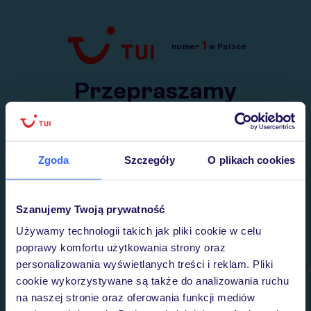
1
numer
w Polsce
Przejdź do TUI.pl
Przepraszamy
Wysłaliśmy nasz serwis na krótkie wakacje.
Wracamy niebawem!
Zgoda
Szczegóły
O plikach cookies
Szanujemy Twoją prywatność
Używamy technologii takich jak pliki cookie w celu
poprawy komfortu użytkowania strony oraz
personalizowania wyświetlanych treści i reklam. Pliki
cookie wykorzystywane są także do analizowania ruchu
na naszej stronie oraz oferowania funkcji mediów