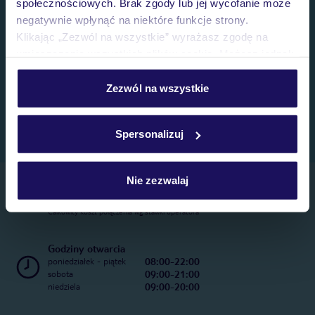
społecznościowych. Brak zgody lub jej wycofanie może
negatywnie wpłynąć na niektóre funkcje strony.
Klikając „Zezwól na wszystkie” wyrażasz zgodę na
umieszczenie wszystkich plików cookie. Możesz jednak
personalizować swój wybór wchodząc w zakładkę
„Szczegóły”
Zezwól na wszystkie
Szczegółowe informacje o plikach cookie znajdziesz
w
polityce plików cookies
oraz
polityce prywatności
.
Spersonalizuj
Nie zezwalaj
Telefoniczne Centrum Rezerwacji
22 270 31 20
Całkowity koszt połączenia wg stawki operatora
Godziny otwarcia
08:00-22:00
poniedziałek - piątek
09:00-21:00
sobota
09:00-20:00
niedziela