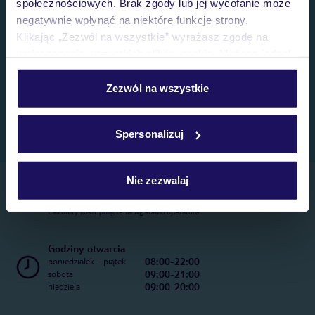
społecznościowych. Brak zgody lub jej wycofanie może
negatywnie wpłynąć na niektóre funkcje strony.
Klikając „Zezwól na wszystkie” wyrażasz zgodę na
umieszczenie wszystkich plików cookie. Możesz jednak
personalizować swój wybór wchodząc w zakładkę
„Szczegóły”
Zezwól na wszystkie
Szczegółowe informacje o plikach cookie znajdziesz
w
polityce plików cookies
oraz
polityce prywatności
.
Spersonalizuj
Nie zezwalaj
Telefoniczne Centrum Rezerwacji
22 270 31 20
Całkowity koszt połączenia wg stawki operatora
Godziny otwarcia
08:00-22:00
poniedziałek - piątek
09:00-21:00
sobota
09:00-20:00
niedziela