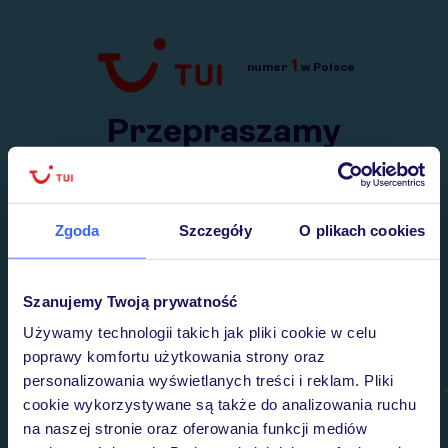
1
numer
w Polsce
Przejdź do TUI.pl
Przepraszamy
Wysłaliśmy nasz serwis na krótkie wakacje.
Wracamy niebawem!
Zgoda
Szczegóły
O plikach cookies
Szanujemy Twoją prywatność
Używamy technologii takich jak pliki cookie w celu
poprawy komfortu użytkowania strony oraz
personalizowania wyświetlanych treści i reklam. Pliki
cookie wykorzystywane są także do analizowania ruchu
na naszej stronie oraz oferowania funkcji mediów