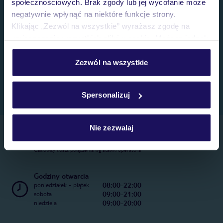
społecznościowych. Brak zgody lub jej wycofanie może
negatywnie wpłynąć na niektóre funkcje strony.
Klikając „Zezwól na wszystkie” wyrażasz zgodę na
umieszczenie wszystkich plików cookie. Możesz jednak
personalizować swój wybór wchodząc w zakładkę
„Szczegóły”
Zezwól na wszystkie
Szczegółowe informacje o plikach cookie znajdziesz
w
polityce plików cookies
oraz
polityce prywatności
.
Spersonalizuj
Nie zezwalaj
Telefoniczne Centrum Rezerwacji
22 270 31 20
Całkowity koszt połączenia wg stawki operatora
Godziny otwarcia
08:00-22:00
poniedziałek - piątek
09:00-21:00
sobota
09:00-20:00
niedziela