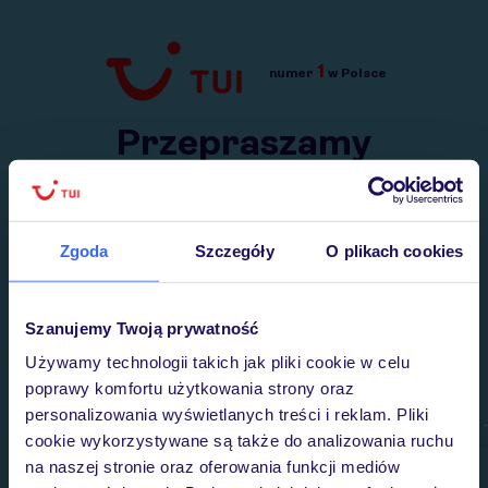
1
numer
w Polsce
Przejdź do TUI.pl
Przepraszamy
Wysłaliśmy nasz serwis na krótkie wakacje.
Wracamy niebawem!
Zgoda
Szczegóły
O plikach cookies
Szanujemy Twoją prywatność
Używamy technologii takich jak pliki cookie w celu
poprawy komfortu użytkowania strony oraz
personalizowania wyświetlanych treści i reklam. Pliki
cookie wykorzystywane są także do analizowania ruchu
na naszej stronie oraz oferowania funkcji mediów