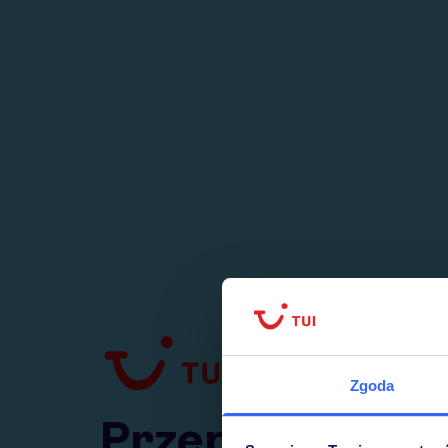
1
numer
w Polsce
Zgoda
Przejdź do TUI.pl
Przepraszamy