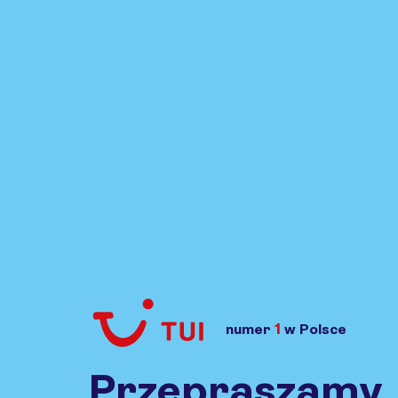
1
numer
w Polsce
Przejdź do TUI.pl
Przepraszamy