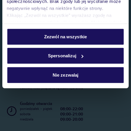
społecznościowych. Brak zgody lub jej wycofanie może
negatywnie wpłynąć na niektóre funkcje strony.
Klikając „Zezwól na wszystkie” wyrażasz zgodę na
umieszczenie wszystkich plików cookie. Możesz jednak
personalizować swój wybór wchodząc w zakładkę
„Szczegóły”
Zezwól na wszystkie
Szczegółowe informacje o plikach cookie znajdziesz
w
polityce plików cookies
oraz
polityce prywatności
.
Spersonalizuj
Nie zezwalaj
Telefoniczne Centrum Rezerwacji
22 270 31 20
Całkowity koszt połączenia wg stawki operatora
Godziny otwarcia
08:00-22:00
poniedziałek - piątek
09:00-21:00
sobota
09:00-20:00
niedziela