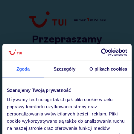
1
numer
w Polsce
Przejdź do TUI.pl
Przepraszamy
Wysłaliśmy nasz serwis na krótkie wakacje.
Wracamy niebawem!
Zgoda
Szczegóły
O plikach cookies
Szanujemy Twoją prywatność
Używamy technologii takich jak pliki cookie w celu
poprawy komfortu użytkowania strony oraz
personalizowania wyświetlanych treści i reklam. Pliki
cookie wykorzystywane są także do analizowania ruchu
na naszej stronie oraz oferowania funkcji mediów