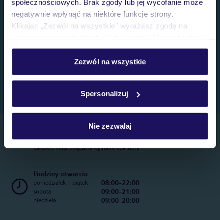
społecznościowych. Brak zgody lub jej wycofanie może
negatywnie wpłynąć na niektóre funkcje strony.
Klikając „Zezwól na wszystkie” wyrażasz zgodę na
umieszczenie wszystkich plików cookie. Możesz jednak
personalizować swój wybór wchodząc w zakładkę
„Szczegóły”
Zezwól na wszystkie
Szczegółowe informacje o plikach cookie znajdziesz
w
polityce plików cookies
oraz
polityce prywatności
.
Spersonalizuj
Nie zezwalaj
Telefoniczne Centrum Rezerwacji
22 270 31 20
Całkowity koszt połączenia wg stawki operatora
Godziny otwarcia
08:00-22:00
poniedziałek - piątek
09:00-21:00
sobota
09:00-20:00
niedziela