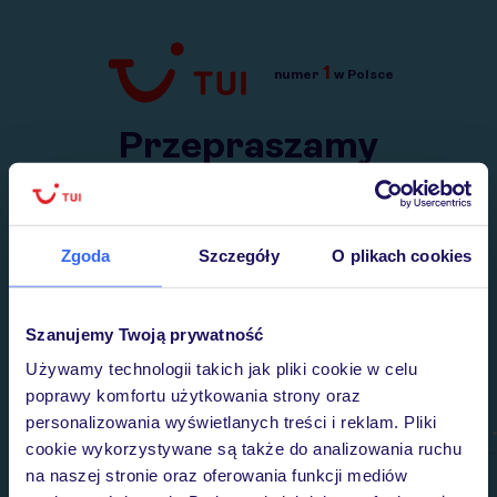
1
numer
w Polsce
Przejdź do TUI.pl
Przepraszamy
Wysłaliśmy nasz serwis na krótkie wakacje.
Wracamy niebawem!
Zgoda
Szczegóły
O plikach cookies
Szanujemy Twoją prywatność
Używamy technologii takich jak pliki cookie w celu
poprawy komfortu użytkowania strony oraz
personalizowania wyświetlanych treści i reklam. Pliki
cookie wykorzystywane są także do analizowania ruchu
na naszej stronie oraz oferowania funkcji mediów