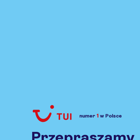
1
numer
w Polsce
Przejdź do TUI.pl
Przepraszamy