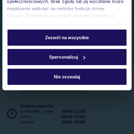
społecznościowych. Brak zgody lub jej wycofanie może
negatywnie wpłynąć na niektóre funkcje strony.
Klikając „Zezwól na wszystkie” wyrażasz zgodę na
umieszczenie wszystkich plików cookie. Możesz jednak
personalizować swój wybór wchodząc w zakładkę
„Szczegóły”
Zezwól na wszystkie
Szczegółowe informacje o plikach cookie znajdziesz
w
polityce plików cookies
oraz
polityce prywatności
.
Spersonalizuj
Nie zezwalaj
Telefoniczne Centrum Rezerwacji
22 270 31 20
Całkowity koszt połączenia wg stawki operatora
Godziny otwarcia
08:00-22:00
poniedziałek - piątek
09:00-21:00
sobota
09:00-20:00
niedziela