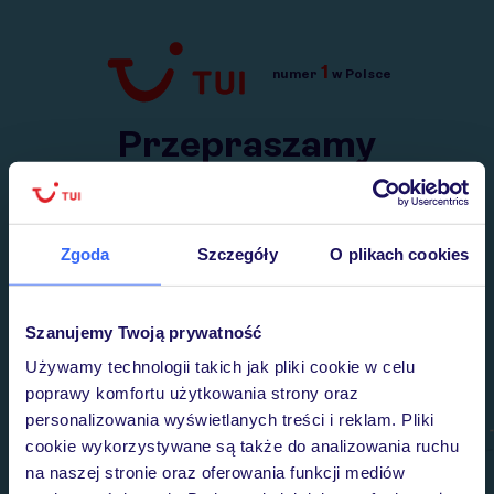
1
numer
w Polsce
Przejdź do TUI.pl
Przepraszamy
Wysłaliśmy nasz serwis na krótkie wakacje.
Wracamy niebawem!
Zgoda
Szczegóły
O plikach cookies
Szanujemy Twoją prywatność
Używamy technologii takich jak pliki cookie w celu
poprawy komfortu użytkowania strony oraz
personalizowania wyświetlanych treści i reklam. Pliki
cookie wykorzystywane są także do analizowania ruchu
na naszej stronie oraz oferowania funkcji mediów