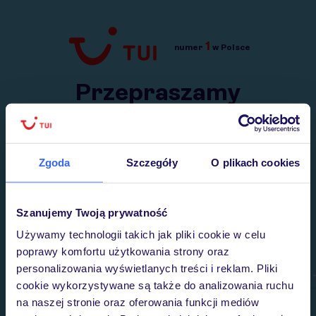
1
numer
w Polsce
Przejdź do TUI.pl
Przepraszamy
Wysłaliśmy nasz serwis na krótkie wakacje.
Wracamy niebawem!
Zgoda
Szczegóły
O plikach cookies
Szanujemy Twoją prywatność
Używamy technologii takich jak pliki cookie w celu
poprawy komfortu użytkowania strony oraz
personalizowania wyświetlanych treści i reklam. Pliki
cookie wykorzystywane są także do analizowania ruchu
na naszej stronie oraz oferowania funkcji mediów