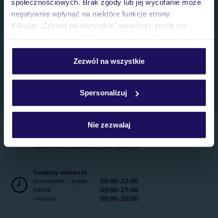
społecznościowych. Brak zgody lub jej wycofanie może
negatywnie wpłynąć na niektóre funkcje strony.
Klikając „Zezwól na wszystkie” wyrażasz zgodę na
umieszczenie wszystkich plików cookie. Możesz jednak
personalizować swój wybór wchodząc w zakładkę
„Szczegóły”
Zezwól na wszystkie
Szczegółowe informacje o plikach cookie znajdziesz
w
polityce plików cookies
oraz
polityce prywatności
.
Spersonalizuj
Nie zezwalaj
Telefoniczne Centrum Rezerwacji
22 270 31 20
Całkowity koszt połączenia wg stawki operatora
Godziny otwarcia
08:00-22:00
poniedziałek - piątek
09:00-21:00
sobota
09:00-20:00
niedziela