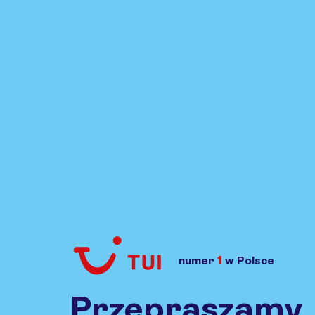
1
numer
w Polsce
Przejdź do TUI.pl
Przepraszamy