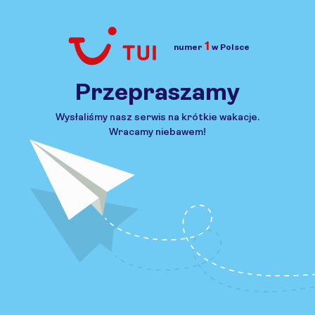
1
numer
w Polsce
Przejdź do TUI.pl
Przepraszamy
Wysłaliśmy nasz serwis na krótkie wakacje.
Wracamy niebawem!