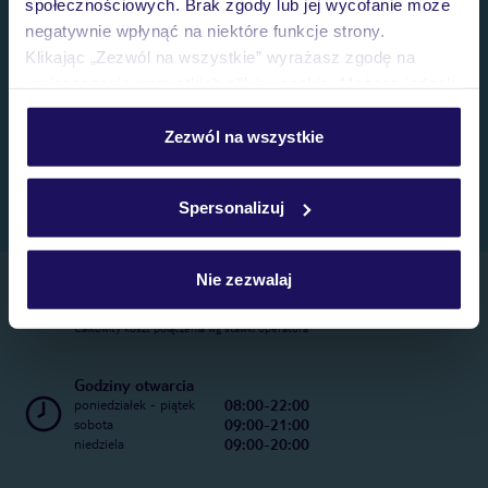
społecznościowych. Brak zgody lub jej wycofanie może
negatywnie wpłynąć na niektóre funkcje strony.
Klikając „Zezwól na wszystkie” wyrażasz zgodę na
umieszczenie wszystkich plików cookie. Możesz jednak
personalizować swój wybór wchodząc w zakładkę
„Szczegóły”
Zezwól na wszystkie
Szczegółowe informacje o plikach cookie znajdziesz
w
polityce plików cookies
oraz
polityce prywatności
.
Spersonalizuj
Nie zezwalaj
Telefoniczne Centrum Rezerwacji
22 270 31 20
Całkowity koszt połączenia wg stawki operatora
Godziny otwarcia
08:00-22:00
poniedziałek - piątek
09:00-21:00
sobota
09:00-20:00
niedziela