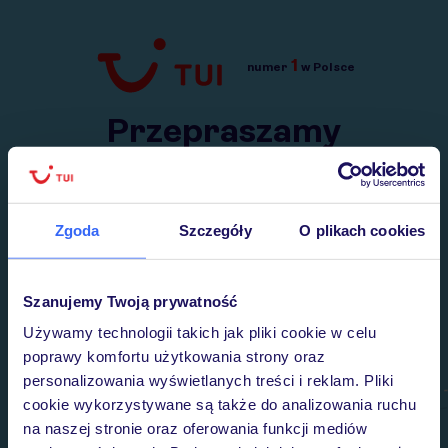
1
numer
w Polsce
Przejdź do TUI.pl
Przepraszamy
Wysłaliśmy nasz serwis na krótkie wakacje.
Wracamy niebawem!
Zgoda
Szczegóły
O plikach cookies
Szanujemy Twoją prywatność
Używamy technologii takich jak pliki cookie w celu
poprawy komfortu użytkowania strony oraz
personalizowania wyświetlanych treści i reklam. Pliki
cookie wykorzystywane są także do analizowania ruchu
na naszej stronie oraz oferowania funkcji mediów