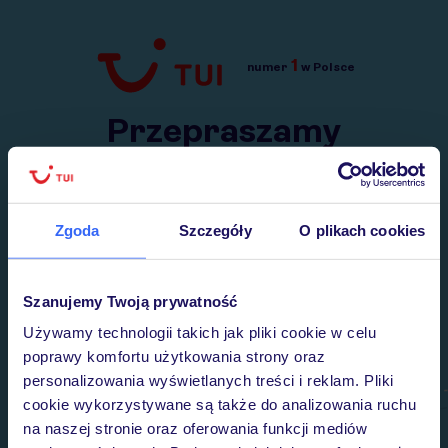
1
numer
w Polsce
Przejdź do TUI.pl
Przepraszamy
Wysłaliśmy nasz serwis na krótkie wakacje.
Wracamy niebawem!
Zgoda
Szczegóły
O plikach cookies
Szanujemy Twoją prywatność
Używamy technologii takich jak pliki cookie w celu
poprawy komfortu użytkowania strony oraz
personalizowania wyświetlanych treści i reklam. Pliki
cookie wykorzystywane są także do analizowania ruchu
na naszej stronie oraz oferowania funkcji mediów