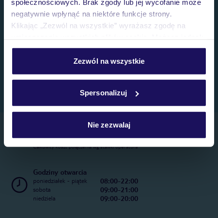
społecznościowych. Brak zgody lub jej wycofanie może
negatywnie wpłynąć na niektóre funkcje strony.
Klikając „Zezwól na wszystkie” wyrażasz zgodę na
umieszczenie wszystkich plików cookie. Możesz jednak
personalizować swój wybór wchodząc w zakładkę
„Szczegóły”
Zezwól na wszystkie
Szczegółowe informacje o plikach cookie znajdziesz
w
polityce plików cookies
oraz
polityce prywatności
.
Spersonalizuj
Nie zezwalaj
Telefoniczne Centrum Rezerwacji
22 270 31 20
Całkowity koszt połączenia wg stawki operatora
Godziny otwarcia
08:00-22:00
poniedziałek - piątek
09:00-21:00
sobota
09:00-20:00
niedziela