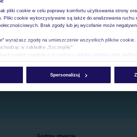
ść
jak pliki cookie w celu poprawy komfortu użytkowania strony or
e.
m. Pliki cookie wykorzystywane są także do analizowania ruchu 
połecznościowych. Brak zgody lub jej wycofanie może negatywni
ie” wyrażasz zgodę na umieszczenie wszystkich plików cookie
wchodząc w zakładkę „Szczegóły”
ikach cookie znajdziesz w
polityce plików cookies
oraz
polity
Spersonalizuj
Z
Godziny otwarcia