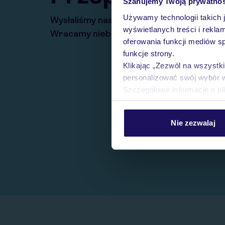
Szanujemy Twoją prywatno
Używamy technologii takich 
Wysłaliśmy nasz serwis na krótkie wakacj
wyświetlanych treści i rekla
Wracamy niebawem!
oferowania funkcji mediów s
funkcje strony.
Klikając „Zezwól na wszystk
personalizować swój wybór 
Szczegółowe informacje o pl
Nie zezwalaj