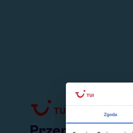
1
numer
w Polsce
Zgoda
Przejdź do TUI.pl
Przepraszamy