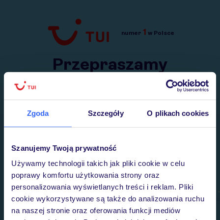
1
numer
w Polsce
Przejdź do TUI.pl
Przepraszamy
Wysłaliśmy nasz serwis na krótkie wakacje.
Wracamy niebawem!
Zgoda
Szczegóły
O plikach cookies
Szanujemy Twoją prywatność
Używamy technologii takich jak pliki cookie w celu
poprawy komfortu użytkowania strony oraz
personalizowania wyświetlanych treści i reklam. Pliki
cookie wykorzystywane są także do analizowania ruchu
na naszej stronie oraz oferowania funkcji mediów