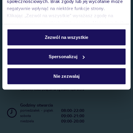
społecznościowych. Brak zgody lub jej wycofanie może
negatywnie wpłynąć na niektóre funkcje strony.
Klikając „Zezwól na wszystkie” wyrażasz zgodę na
umieszczenie wszystkich plików cookie. Możesz jednak
personalizować swój wybór wchodząc w zakładkę
„Szczegóły”
Zezwól na wszystkie
Szczegółowe informacje o plikach cookie znajdziesz
w
polityce plików cookies
oraz
polityce prywatności
.
Spersonalizuj
Nie zezwalaj
Telefoniczne Centrum Rezerwacji
22 270 31 20
Całkowity koszt połączenia wg stawki operatora
Godziny otwarcia
08:00-22:00
poniedziałek - piątek
09:00-21:00
sobota
09:00-20:00
niedziela