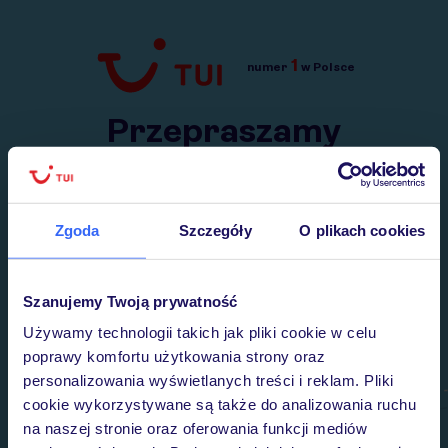
1
numer
w Polsce
Przejdź do TUI.pl
Przepraszamy
Wysłaliśmy nasz serwis na krótkie wakacje.
Wracamy niebawem!
Zgoda
Szczegóły
O plikach cookies
Szanujemy Twoją prywatność
Używamy technologii takich jak pliki cookie w celu
poprawy komfortu użytkowania strony oraz
personalizowania wyświetlanych treści i reklam. Pliki
cookie wykorzystywane są także do analizowania ruchu
na naszej stronie oraz oferowania funkcji mediów