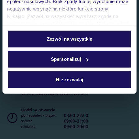
społecznościowych. Brak zgody lub jej wycofanie może
negatywnie wpłynąć na niektóre funkcje strony.
Klikając „Zezwól na wszystkie” wyrażasz zgodę na
umieszczenie wszystkich plików cookie. Możesz jednak
personalizować swój wybór wchodząc w zakładkę
„Szczegóły”
Zezwól na wszystkie
Szczegółowe informacje o plikach cookie znajdziesz
w
polityce plików cookies
oraz
polityce prywatności
.
Spersonalizuj
Nie zezwalaj
Telefoniczne Centrum Rezerwacji
22 270 31 20
Całkowity koszt połączenia wg stawki operatora
Godziny otwarcia
08:00-22:00
poniedziałek - piątek
09:00-21:00
sobota
09:00-20:00
niedziela