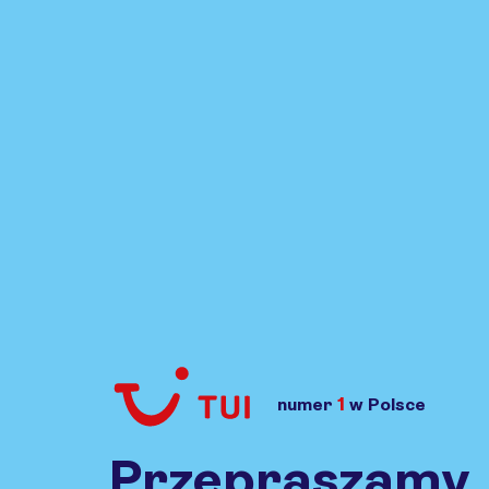
1
numer
w Polsce
Przejdź do TUI.pl
Przepraszamy