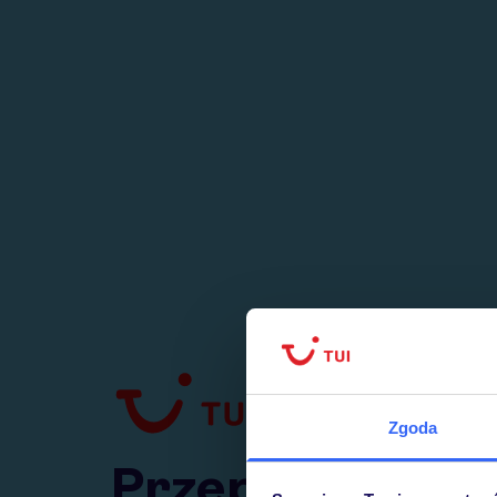
1
numer
w Polsce
Zgoda
Przejdź do TUI.pl
Przepraszamy