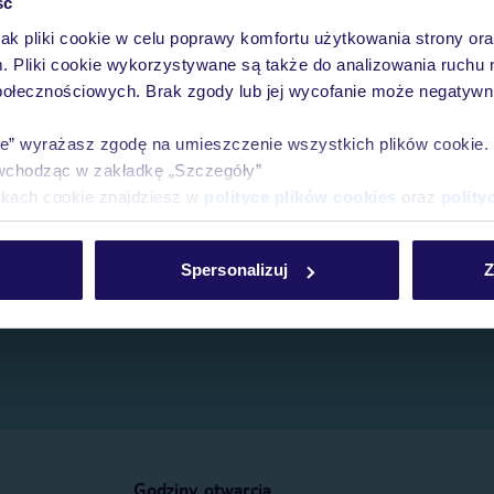
ść
jak pliki cookie w celu poprawy komfortu użytkowania strony or
e.
m. Pliki cookie wykorzystywane są także do analizowania ruchu 
połecznościowych. Brak zgody lub jej wycofanie może negatywni
ie” wyrażasz zgodę na umieszczenie wszystkich plików cookie
wchodząc w zakładkę „Szczegóły”
ikach cookie znajdziesz w
polityce plików cookies
oraz
polity
Spersonalizuj
Z
Godziny otwarcia