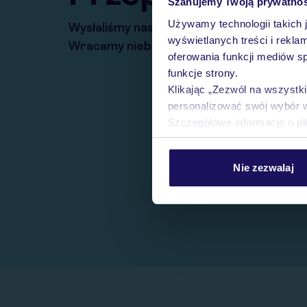
Szanujemy Twoją prywatno
Używamy technologii takich 
Wysłaliśmy nasz serwis na krótkie wakacj
wyświetlanych treści i rekla
Wracamy niebawem!
oferowania funkcji mediów s
funkcje strony.
Klikając „Zezwól na wszystk
personalizować swój wybór 
Szczegółowe informacje o pl
Nie zezwalaj