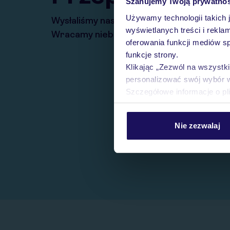
Szanujemy Twoją prywatno
Używamy technologii takich 
Wysłaliśmy nasz serwis na krótkie wakacj
wyświetlanych treści i rekla
Wracamy niebawem!
oferowania funkcji mediów s
funkcje strony.
Klikając „Zezwól na wszystk
personalizować swój wybór 
Szczegółowe informacje o pl
Nie zezwalaj