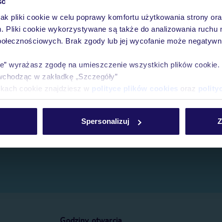
ść
jak pliki cookie w celu poprawy komfortu użytkowania strony or
e.
m. Pliki cookie wykorzystywane są także do analizowania ruchu 
połecznościowych. Brak zgody lub jej wycofanie może negatywni
ie” wyrażasz zgodę na umieszczenie wszystkich plików cookie
wchodząc w zakładkę „Szczegóły”
ikach cookie znajdziesz w
polityce plików cookies
oraz
polity
Spersonalizuj
Z
Godziny otwarcia