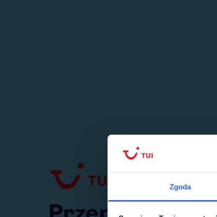
1
numer
w Polsce
Zgoda
Przejdź do TUI.pl
Przepraszamy