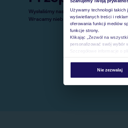
Szanujemy Twoją prywatno
Używamy technologii takich 
Wysłaliśmy nasz serwis na krótkie wakacj
wyświetlanych treści i rekla
Wracamy niebawem!
oferowania funkcji mediów s
funkcje strony.
Klikając „Zezwól na wszystk
personalizować swój wybór 
Szczegółowe informacje o pl
Nie zezwalaj