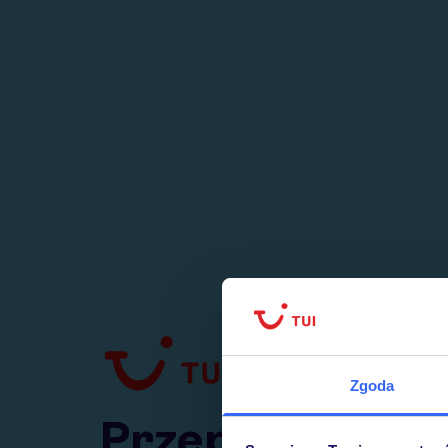
1
numer
w Polsce
Zgoda
Przejdź do TUI.pl
Przepraszamy