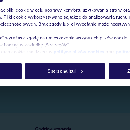
ść
jak pliki cookie w celu poprawy komfortu użytkowania strony or
e.
m. Pliki cookie wykorzystywane są także do analizowania ruchu 
połecznościowych. Brak zgody lub jej wycofanie może negatywni
ie” wyrażasz zgodę na umieszczenie wszystkich plików cookie
wchodząc w zakładkę „Szczegóły”
ikach cookie znajdziesz w
polityce plików cookies
oraz
polity
Spersonalizuj
Z
Godziny otwarcia