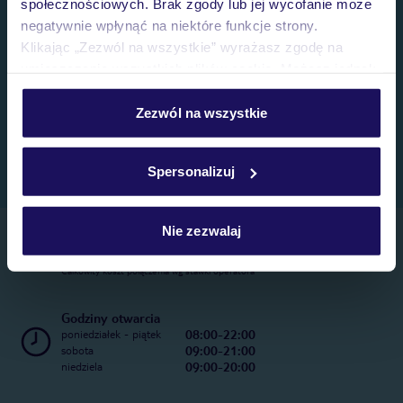
społecznościowych. Brak zgody lub jej wycofanie może
negatywnie wpłynąć na niektóre funkcje strony.
Klikając „Zezwól na wszystkie” wyrażasz zgodę na
umieszczenie wszystkich plików cookie. Możesz jednak
personalizować swój wybór wchodząc w zakładkę
„Szczegóły”
Zezwól na wszystkie
Szczegółowe informacje o plikach cookie znajdziesz
w
polityce plików cookies
oraz
polityce prywatności
.
Spersonalizuj
Nie zezwalaj
Telefoniczne Centrum Rezerwacji
22 270 31 20
Całkowity koszt połączenia wg stawki operatora
Godziny otwarcia
08:00-22:00
poniedziałek - piątek
09:00-21:00
sobota
09:00-20:00
niedziela