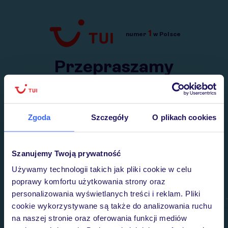
1
numer
w Polsce
Przejdź do TUI.pl
Przepraszamy
Wysłaliśmy nasz serwis na krótkie wakacje.
Wracamy niebawem!
Zgoda
Szczegóły
O plikach cookies
Szanujemy Twoją prywatność
Używamy technologii takich jak pliki cookie w celu
poprawy komfortu użytkowania strony oraz
personalizowania wyświetlanych treści i reklam. Pliki
cookie wykorzystywane są także do analizowania ruchu
na naszej stronie oraz oferowania funkcji mediów