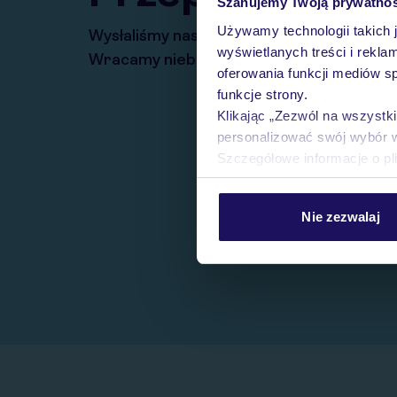
Szanujemy Twoją prywatno
Używamy technologii takich 
Wysłaliśmy nasz serwis na krótkie wakacj
wyświetlanych treści i rekla
Wracamy niebawem!
oferowania funkcji mediów s
funkcje strony.
Klikając „Zezwól na wszystk
personalizować swój wybór 
Szczegółowe informacje o pl
Nie zezwalaj