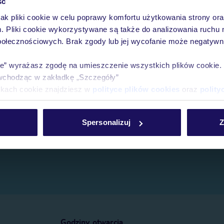
ść
jak pliki cookie w celu poprawy komfortu użytkowania strony or
e.
m. Pliki cookie wykorzystywane są także do analizowania ruchu 
połecznościowych. Brak zgody lub jej wycofanie może negatywni
ie” wyrażasz zgodę na umieszczenie wszystkich plików cookie
wchodząc w zakładkę „Szczegóły”
ikach cookie znajdziesz w
polityce plików cookies
oraz
polity
Spersonalizuj
Z
Godziny otwarcia