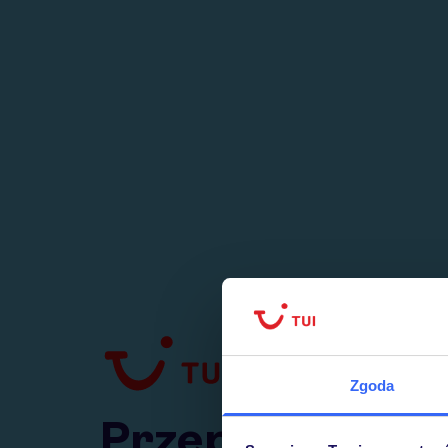
1
numer
w Polsce
Zgoda
Przejdź do TUI.pl
Przepraszamy