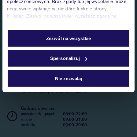
społecznościowych. Brak zgody lub jej wycofanie może
negatywnie wpłynąć na niektóre funkcje strony.
Klikając „Zezwól na wszystkie” wyrażasz zgodę na
umieszczenie wszystkich plików cookie. Możesz jednak
personalizować swój wybór wchodząc w zakładkę
„Szczegóły”
Zezwól na wszystkie
Szczegółowe informacje o plikach cookie znajdziesz
w
polityce plików cookies
oraz
polityce prywatności
.
Spersonalizuj
Nie zezwalaj
Telefoniczne Centrum Rezerwacji
22 270 31 20
Całkowity koszt połączenia wg stawki operatora
Godziny otwarcia
08:00-22:00
poniedziałek - piątek
09:00-21:00
sobota
09:00-20:00
niedziela