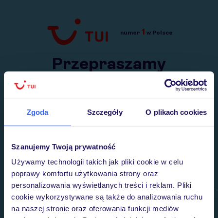
1
numer
w Polsce
Przejdź do TUI.pl
Przepraszamy
Wysłaliśmy nasz serwis na krótkie wakacje.
Wracamy niebawem!
Zgoda
Szczegóły
O plikach cookies
Szanujemy Twoją prywatność
Używamy technologii takich jak pliki cookie w celu
poprawy komfortu użytkowania strony oraz
personalizowania wyświetlanych treści i reklam. Pliki
cookie wykorzystywane są także do analizowania ruchu
na naszej stronie oraz oferowania funkcji mediów