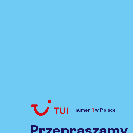
1
numer
w Polsce
Przejdź do TUI.pl
Przepraszamy