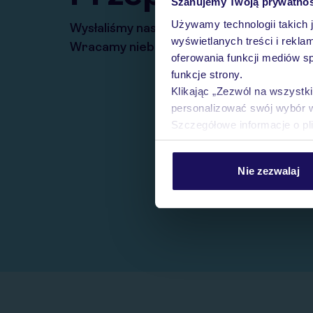
Szanujemy Twoją prywatno
Używamy technologii takich 
Wysłaliśmy nasz serwis na krótkie wakacj
wyświetlanych treści i rekla
Wracamy niebawem!
oferowania funkcji mediów s
funkcje strony.
Klikając „Zezwól na wszystk
personalizować swój wybór 
Szczegółowe informacje o pl
Nie zezwalaj