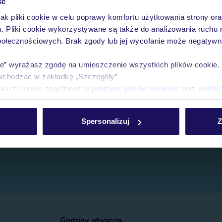
ść
jak pliki cookie w celu poprawy komfortu użytkowania strony or
e.
m. Pliki cookie wykorzystywane są także do analizowania ruchu 
połecznościowych. Brak zgody lub jej wycofanie może negatywni
ie” wyrażasz zgodę na umieszczenie wszystkich plików cookie
wchodząc w zakładkę „Szczegóły”
ikach cookie znajdziesz w
polityce plików cookies
oraz
polity
Spersonalizuj
Z
Godziny otwarcia