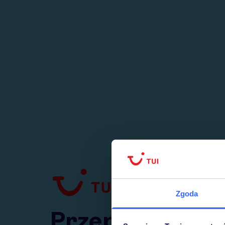
1
numer
w Polsce
Zgoda
Przejdź do TUI.pl
Przepraszamy