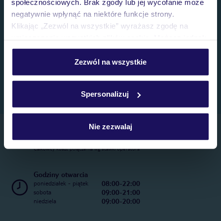
społecznościowych. Brak zgody lub jej wycofanie może
negatywnie wpłynąć na niektóre funkcje strony.
Klikając „Zezwól na wszystkie” wyrażasz zgodę na
umieszczenie wszystkich plików cookie. Możesz jednak
personalizować swój wybór wchodząc w zakładkę
„Szczegóły”
Zezwól na wszystkie
Szczegółowe informacje o plikach cookie znajdziesz
w
polityce plików cookies
oraz
polityce prywatności
.
Spersonalizuj
Nie zezwalaj
Telefoniczne Centrum Rezerwacji
22 270 31 20
Całkowity koszt połączenia wg stawki operatora
Godziny otwarcia
08:00-22:00
poniedziałek - piątek
09:00-21:00
sobota
09:00-20:00
niedziela