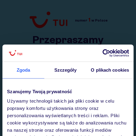
1
numer
w Polsce
Przejdź do TUI.pl
Przepraszamy
Wysłaliśmy nasz serwis na krótkie wakacje.
Wracamy niebawem!
Zgoda
Szczegóły
O plikach cookies
Szanujemy Twoją prywatność
Używamy technologii takich jak pliki cookie w celu
poprawy komfortu użytkowania strony oraz
personalizowania wyświetlanych treści i reklam. Pliki
cookie wykorzystywane są także do analizowania ruchu
na naszej stronie oraz oferowania funkcji mediów