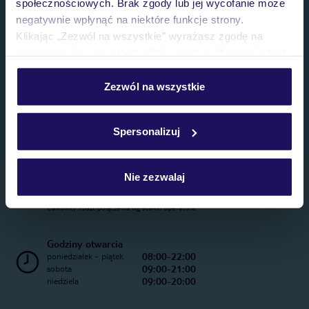
społecznościowych. Brak zgody lub jej wycofanie może
negatywnie wpłynąć na niektóre funkcje strony.
Klikając „Zezwól na wszystkie” wyrażasz zgodę na
umieszczenie wszystkich plików cookie. Możesz jednak
personalizować swój wybór wchodząc w zakładkę
„Szczegóły”
Zezwól na wszystkie
Szczegółowe informacje o plikach cookie znajdziesz
w
polityce plików cookies
oraz
polityce prywatności
.
Spersonalizuj
Nie zezwalaj
Telefoniczne Centrum Rezerwacji
22 270 31 20
Całkowity koszt połączenia wg stawki operatora
Godziny otwarcia
08:00-22:00
poniedziałek - piątek
09:00-21:00
sobota
09:00-20:00
niedziela