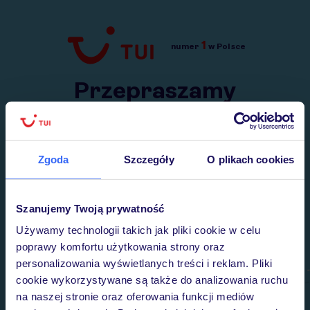
1
numer
w Polsce
Przejdź do TUI.pl
Przepraszamy
Wysłaliśmy nasz serwis na krótkie wakacje.
Wracamy niebawem!
Zgoda
Szczegóły
O plikach cookies
Szanujemy Twoją prywatność
Używamy technologii takich jak pliki cookie w celu
poprawy komfortu użytkowania strony oraz
personalizowania wyświetlanych treści i reklam. Pliki
cookie wykorzystywane są także do analizowania ruchu
na naszej stronie oraz oferowania funkcji mediów