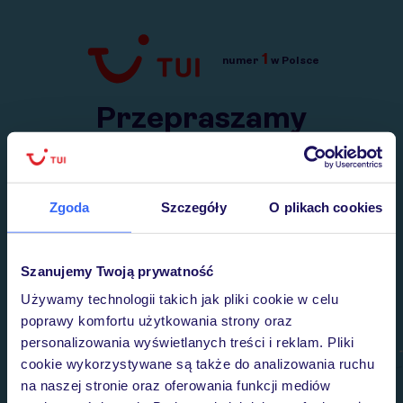
1
numer
w Polsce
Przejdź do TUI.pl
Przepraszamy
Wysłaliśmy nasz serwis na krótkie wakacje.
Wracamy niebawem!
Zgoda
Szczegóły
O plikach cookies
Szanujemy Twoją prywatność
Używamy technologii takich jak pliki cookie w celu
poprawy komfortu użytkowania strony oraz
personalizowania wyświetlanych treści i reklam. Pliki
cookie wykorzystywane są także do analizowania ruchu
na naszej stronie oraz oferowania funkcji mediów