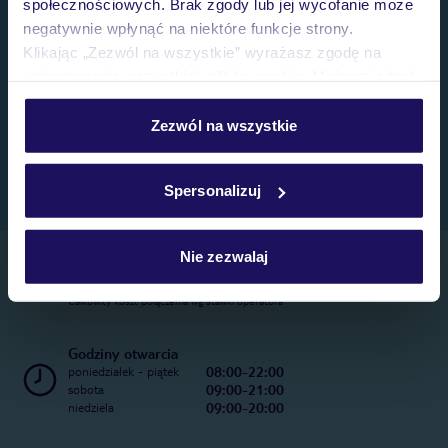
społecznościowych. Brak zgody lub jej wycofanie może
negatywnie wpłynąć na niektóre funkcje strony.
Klikając „Zezwól na wszystkie” wyrażasz zgodę na
umieszczenie wszystkich plików cookie. Możesz jednak
personalizować swój wybór wchodząc w zakładkę
„Szczegóły”
Zezwól na wszystkie
Szczegółowe informacje o plikach cookie znajdziesz
w
polityce plików cookies
oraz
polityce prywatności
.
Spersonalizuj
Nie zezwalaj
Telefoniczne Centrum Rezerwacji
22 270 31 20
Całkowity koszt połączenia wg stawki operatora
Godziny otwarcia
08:00-22:00
poniedziałek - piątek
09:00-21:00
sobota
09:00-20:00
niedziela