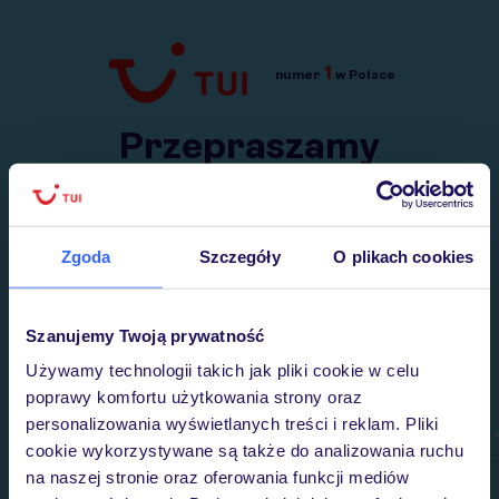
1
numer
w Polsce
Przejdź do TUI.pl
Przepraszamy
Wysłaliśmy nasz serwis na krótkie wakacje.
Wracamy niebawem!
Zgoda
Szczegóły
O plikach cookies
Szanujemy Twoją prywatność
Używamy technologii takich jak pliki cookie w celu
poprawy komfortu użytkowania strony oraz
personalizowania wyświetlanych treści i reklam. Pliki
cookie wykorzystywane są także do analizowania ruchu
na naszej stronie oraz oferowania funkcji mediów