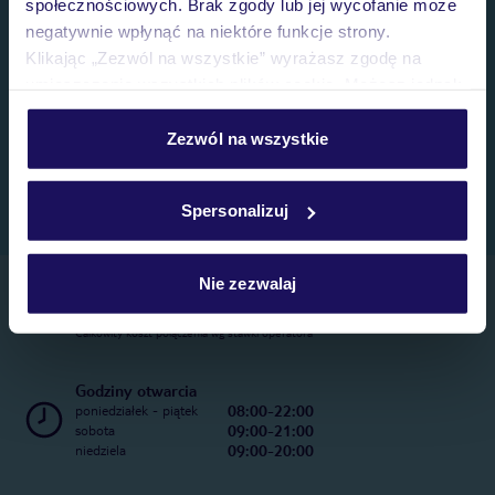
społecznościowych. Brak zgody lub jej wycofanie może
negatywnie wpłynąć na niektóre funkcje strony.
Klikając „Zezwól na wszystkie” wyrażasz zgodę na
umieszczenie wszystkich plików cookie. Możesz jednak
personalizować swój wybór wchodząc w zakładkę
„Szczegóły”
Zezwól na wszystkie
Szczegółowe informacje o plikach cookie znajdziesz
w
polityce plików cookies
oraz
polityce prywatności
.
Spersonalizuj
Nie zezwalaj
Telefoniczne Centrum Rezerwacji
22 270 31 20
Całkowity koszt połączenia wg stawki operatora
Godziny otwarcia
08:00-22:00
poniedziałek - piątek
09:00-21:00
sobota
09:00-20:00
niedziela