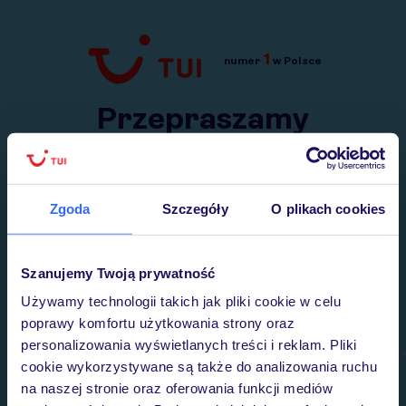
1
numer
w Polsce
Przejdź do TUI.pl
Przepraszamy
Wysłaliśmy nasz serwis na krótkie wakacje.
Wracamy niebawem!
Zgoda
Szczegóły
O plikach cookies
Szanujemy Twoją prywatność
Używamy technologii takich jak pliki cookie w celu
poprawy komfortu użytkowania strony oraz
personalizowania wyświetlanych treści i reklam. Pliki
cookie wykorzystywane są także do analizowania ruchu
na naszej stronie oraz oferowania funkcji mediów