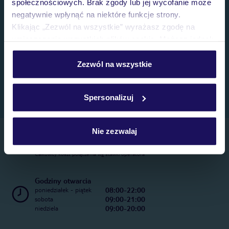
społecznościowych. Brak zgody lub jej wycofanie może
negatywnie wpłynąć na niektóre funkcje strony.
Klikając „Zezwól na wszystkie” wyrażasz zgodę na
umieszczenie wszystkich plików cookie. Możesz jednak
personalizować swój wybór wchodząc w zakładkę
„Szczegóły”
Zezwól na wszystkie
Szczegółowe informacje o plikach cookie znajdziesz
w
polityce plików cookies
oraz
polityce prywatności
.
Spersonalizuj
Nie zezwalaj
Telefoniczne Centrum Rezerwacji
22 270 31 20
Całkowity koszt połączenia wg stawki operatora
Godziny otwarcia
08:00-22:00
poniedziałek - piątek
09:00-21:00
sobota
09:00-20:00
niedziela