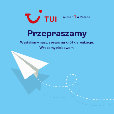
1
numer
w Polsce
Przejdź do TUI.pl
Przepraszamy
Wysłaliśmy nasz serwis na krótkie wakacje.
Wracamy niebawem!