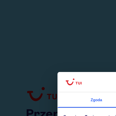
1
numer
w Polsce
Zgoda
Przejdź do TUI.pl
Przepraszamy