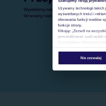
Szanujemy Twoją prywatno
Używamy technologii takich 
Wysłaliśmy nasz serwis na krótkie wakacj
wyświetlanych treści i rekla
Wracamy niebawem!
oferowania funkcji mediów s
funkcje strony.
Klikając „Zezwól na wszystk
personalizować swój wybór 
Szczegółowe informacje o pl
Nie zezwalaj