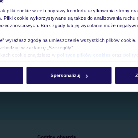
ść
jak pliki cookie w celu poprawy komfortu użytkowania strony or
e.
m. Pliki cookie wykorzystywane są także do analizowania ruchu 
połecznościowych. Brak zgody lub jej wycofanie może negatywni
ie” wyrażasz zgodę na umieszczenie wszystkich plików cookie
wchodząc w zakładkę „Szczegóły”
ikach cookie znajdziesz w
polityce plików cookies
oraz
polity
Spersonalizuj
Z
Godziny otwarcia