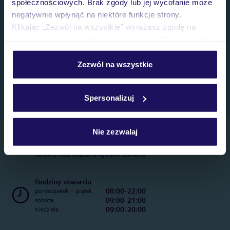
społecznościowych. Brak zgody lub jej wycofanie może
negatywnie wpłynąć na niektóre funkcje strony.
Klikając „Zezwól na wszystkie” wyrażasz zgodę na
umieszczenie wszystkich plików cookie. Możesz jednak
personalizować swój wybór wchodząc w zakładkę
„Szczegóły”
Zezwól na wszystkie
Szczegółowe informacje o plikach cookie znajdziesz
w
polityce plików cookies
oraz
polityce prywatności
.
Spersonalizuj
Nie zezwalaj
Telefoniczne Centrum Rezerwacji
22 270 31 20
Całkowity koszt połączenia wg stawki operatora
Godziny otwarcia
08:00-22:00
poniedziałek - piątek
09:00-21:00
sobota
09:00-20:00
niedziela