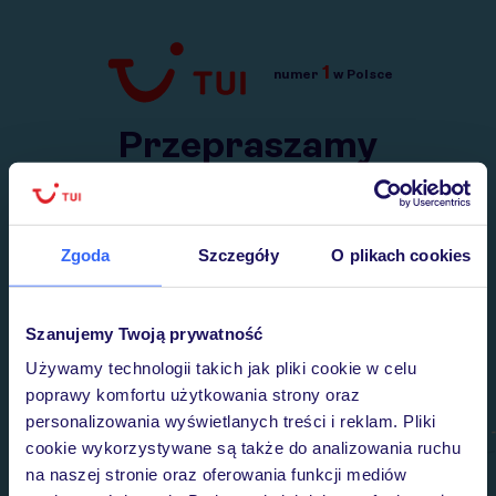
1
numer
w Polsce
Przejdź do TUI.pl
Przepraszamy
Wysłaliśmy nasz serwis na krótkie wakacje.
Wracamy niebawem!
Zgoda
Szczegóły
O plikach cookies
Szanujemy Twoją prywatność
Używamy technologii takich jak pliki cookie w celu
poprawy komfortu użytkowania strony oraz
personalizowania wyświetlanych treści i reklam. Pliki
cookie wykorzystywane są także do analizowania ruchu
na naszej stronie oraz oferowania funkcji mediów