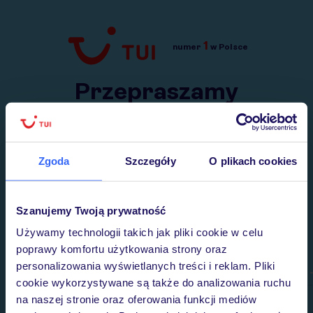
1
numer
w Polsce
Przejdź do TUI.pl
Przepraszamy
Wysłaliśmy nasz serwis na krótkie wakacje.
Wracamy niebawem!
Zgoda
Szczegóły
O plikach cookies
Szanujemy Twoją prywatność
Używamy technologii takich jak pliki cookie w celu
poprawy komfortu użytkowania strony oraz
personalizowania wyświetlanych treści i reklam. Pliki
cookie wykorzystywane są także do analizowania ruchu
na naszej stronie oraz oferowania funkcji mediów