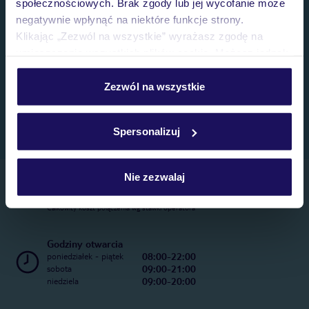
społecznościowych. Brak zgody lub jej wycofanie może
negatywnie wpłynąć na niektóre funkcje strony.
Klikając „Zezwól na wszystkie” wyrażasz zgodę na
umieszczenie wszystkich plików cookie. Możesz jednak
personalizować swój wybór wchodząc w zakładkę
„Szczegóły”
Zezwól na wszystkie
Szczegółowe informacje o plikach cookie znajdziesz
w
polityce plików cookies
oraz
polityce prywatności
.
Spersonalizuj
Nie zezwalaj
Telefoniczne Centrum Rezerwacji
22 270 31 20
Całkowity koszt połączenia wg stawki operatora
Godziny otwarcia
08:00-22:00
poniedziałek - piątek
09:00-21:00
sobota
09:00-20:00
niedziela