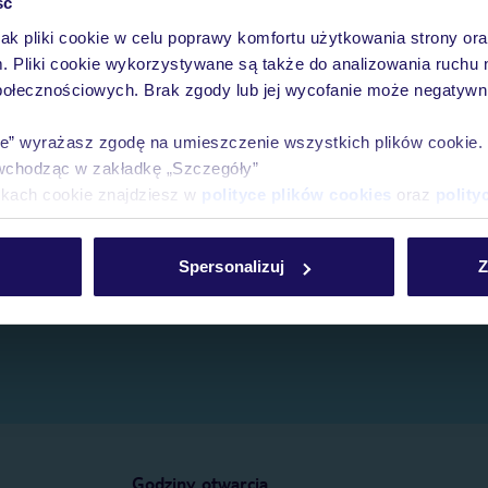
ść
jak pliki cookie w celu poprawy komfortu użytkowania strony or
e.
m. Pliki cookie wykorzystywane są także do analizowania ruchu 
połecznościowych. Brak zgody lub jej wycofanie może negatywni
ie” wyrażasz zgodę na umieszczenie wszystkich plików cookie
wchodząc w zakładkę „Szczegóły”
ikach cookie znajdziesz w
polityce plików cookies
oraz
polity
Spersonalizuj
Z
Godziny otwarcia