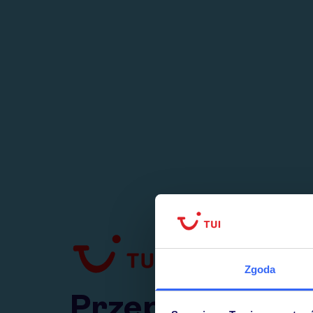
1
numer
w Polsce
Zgoda
Przejdź do TUI.pl
Przepraszamy