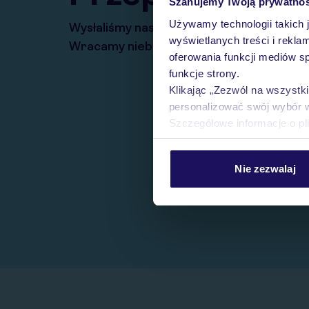
Szanujemy Twoją prywatno
Używamy technologii takich 
Wysłaliśmy nasz serwis na krótkie wakacj
wyświetlanych treści i rekla
Wracamy niebawem!
oferowania funkcji mediów s
funkcje strony.
Klikając „Zezwól na wszystk
personalizować swój wybór 
Szczegółowe informacje o pl
Nie zezwalaj