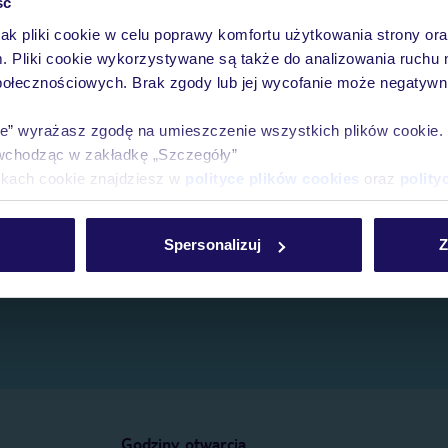
ść
jak pliki cookie w celu poprawy komfortu użytkowania strony or
e.
m. Pliki cookie wykorzystywane są także do analizowania ruchu 
połecznościowych. Brak zgody lub jej wycofanie może negatywni
ie” wyrażasz zgodę na umieszczenie wszystkich plików cookie
wchodząc w zakładkę „Szczegóły”
ikach cookie znajdziesz w
polityce plików cookies
oraz
polity
Spersonalizuj
Z
Godziny otwarcia