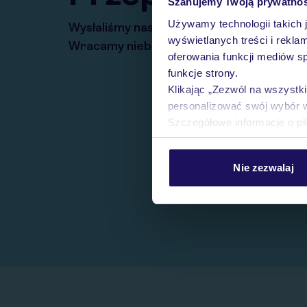
Szanujemy Twoją prywatno
Używamy technologii takich 
Wysłaliśmy nasz serwis na krótkie wakacj
wyświetlanych treści i rekla
Wracamy niebawem!
oferowania funkcji mediów s
funkcje strony.
Klikając „Zezwól na wszystk
personalizować swój wybór 
Szczegółowe informacje o pl
Nie zezwalaj