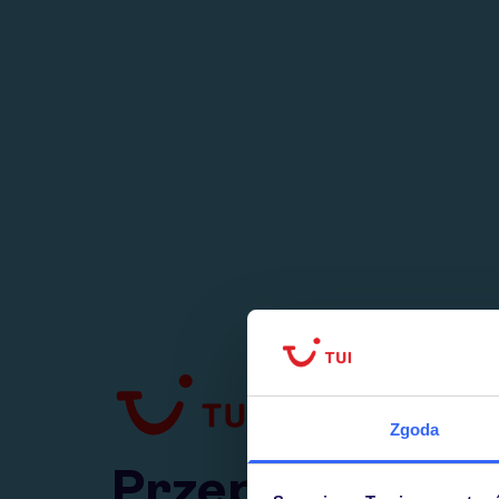
1
numer
w Polsce
Zgoda
Przejdź do TUI.pl
Przepraszamy