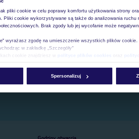
ść
jak pliki cookie w celu poprawy komfortu użytkowania strony or
e.
m. Pliki cookie wykorzystywane są także do analizowania ruchu 
połecznościowych. Brak zgody lub jej wycofanie może negatywni
ie” wyrażasz zgodę na umieszczenie wszystkich plików cookie
wchodząc w zakładkę „Szczegóły”
ikach cookie znajdziesz w
polityce plików cookies
oraz
polity
Spersonalizuj
Z
Godziny otwarcia