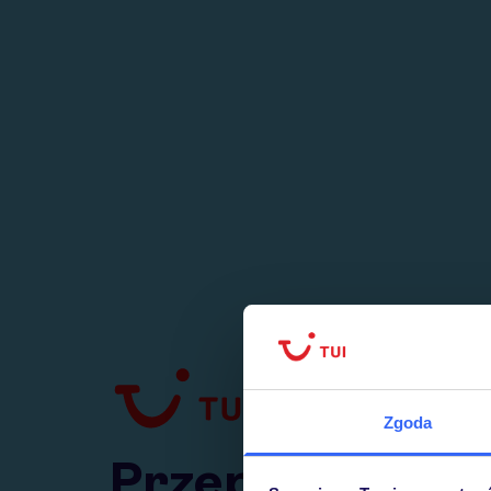
1
numer
w Polsce
Zgoda
Przejdź do TUI.pl
Przepraszamy