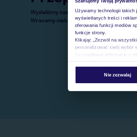
Szanujemy Twoją prywatno
Używamy technologii takich 
Wysłaliśmy nasz serwis na krótkie wakacj
wyświetlanych treści i rekla
Wracamy niebawem!
oferowania funkcji mediów s
funkcje strony.
Klikając „Zezwól na wszystk
personalizować swój wybór 
Szczegółowe informacje o pl
Nie zezwalaj