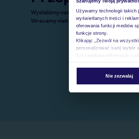
Szanujemy Twoją prywatno
Używamy technologii takich 
Wysłaliśmy nasz serwis na krótkie wakacj
wyświetlanych treści i rekla
Wracamy niebawem!
oferowania funkcji mediów s
funkcje strony.
Klikając „Zezwól na wszystk
personalizować swój wybór 
Szczegółowe informacje o pl
Nie zezwalaj