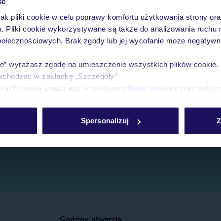
ść
jak pliki cookie w celu poprawy komfortu użytkowania strony or
e.
m. Pliki cookie wykorzystywane są także do analizowania ruchu 
połecznościowych. Brak zgody lub jej wycofanie może negatywni
ie” wyrażasz zgodę na umieszczenie wszystkich plików cookie
wchodząc w zakładkę „Szczegóły”
ikach cookie znajdziesz w
polityce plików cookies
oraz
polity
Spersonalizuj
Z
Godziny otwarcia