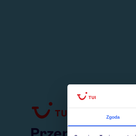
1
numer
w Polsce
Zgoda
Przejdź do TUI.pl
Przepraszamy