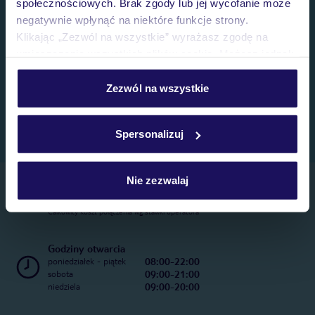
społecznościowych. Brak zgody lub jej wycofanie może
negatywnie wpłynąć na niektóre funkcje strony.
Klikając „Zezwól na wszystkie” wyrażasz zgodę na
umieszczenie wszystkich plików cookie. Możesz jednak
personalizować swój wybór wchodząc w zakładkę
„Szczegóły”
Zezwól na wszystkie
Szczegółowe informacje o plikach cookie znajdziesz
w
polityce plików cookies
oraz
polityce prywatności
.
Spersonalizuj
Nie zezwalaj
Telefoniczne Centrum Rezerwacji
22 270 31 20
Całkowity koszt połączenia wg stawki operatora
Godziny otwarcia
08:00-22:00
poniedziałek - piątek
09:00-21:00
sobota
09:00-20:00
niedziela