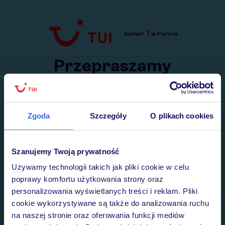
1
numer
w Polsce
Przejdź do TUI.pl
Przepraszamy
Wysłaliśmy nasz serwis na krótkie wakacje.
Wracamy niebawem!
Zgoda
Szczegóły
O plikach cookies
Szanujemy Twoją prywatność
Używamy technologii takich jak pliki cookie w celu
poprawy komfortu użytkowania strony oraz
personalizowania wyświetlanych treści i reklam. Pliki
cookie wykorzystywane są także do analizowania ruchu
na naszej stronie oraz oferowania funkcji mediów