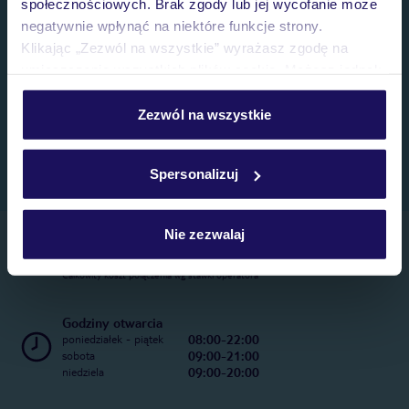
społecznościowych. Brak zgody lub jej wycofanie może
negatywnie wpłynąć na niektóre funkcje strony.
Klikając „Zezwól na wszystkie” wyrażasz zgodę na
umieszczenie wszystkich plików cookie. Możesz jednak
personalizować swój wybór wchodząc w zakładkę
„Szczegóły”
Zezwól na wszystkie
Szczegółowe informacje o plikach cookie znajdziesz
w
polityce plików cookies
oraz
polityce prywatności
.
Spersonalizuj
Nie zezwalaj
Telefoniczne Centrum Rezerwacji
22 270 31 20
Całkowity koszt połączenia wg stawki operatora
Godziny otwarcia
08:00-22:00
poniedziałek - piątek
09:00-21:00
sobota
09:00-20:00
niedziela