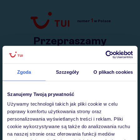
1
numer
w Polsce
Przejdź do TUI.pl
Przepraszamy
Wysłaliśmy nasz serwis na krótkie wakacje.
Wracamy niebawem!
Zgoda
Szczegóły
O plikach cookies
Szanujemy Twoją prywatność
Używamy technologii takich jak pliki cookie w celu
poprawy komfortu użytkowania strony oraz
personalizowania wyświetlanych treści i reklam. Pliki
cookie wykorzystywane są także do analizowania ruchu
na naszej stronie oraz oferowania funkcji mediów